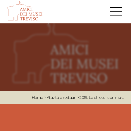
Home
>
Attività e restauri
>
2019: Le chiese fuori mura