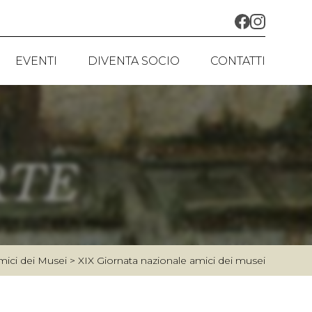
EVENTI
DIVENTA SOCIO
CONTATTI
AZIONI
I IN CORSO
 E RESTAURI
A NAZIONALE AMICI DEI MUSEI
RSI
mici dei Musei
>
XIX Giornata nazionale amici dei musei