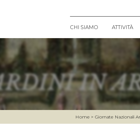
CHI SIAMO
ATTIVITÀ
CHI SIAMO
PUBBLIC
LA STORIA
PROGETT
CONSIGLIO DIRETTIVO
ATTIVITÀ
LO STATUTO
GIORNAT
I PERCO
Home
>
Giornate Nazionali A