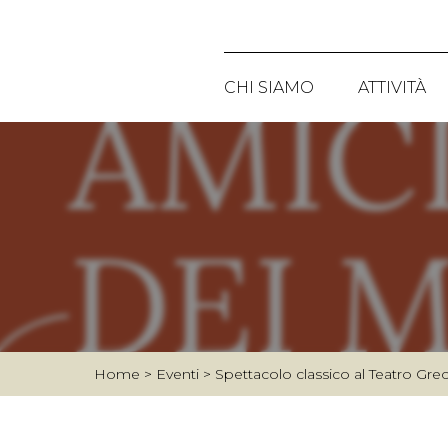
CHI SIAMO
ATTIVITÀ
CHI SIAMO
PUBBLIC
LA STORIA
PROGETT
CONSIGLIO DIRETTIVO
ATTIVITÀ
LO STATUTO
GIORNAT
I PERCO
Home
>
Eventi
>
Spettacolo classico al Teatro Gr