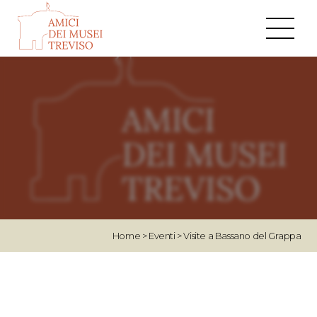
Home
>
Eventi
>
Visite a Bassano del Grappa